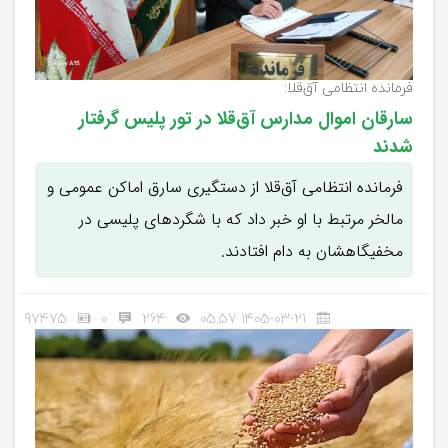
فرمانده انتظامی آق‌قلا:
سارقان اموال مدارس آق‌قلا در تور پلیس گرفتار
شدند
فرمانده انتظامی آق‌قلا از دستگیری سارق اماکن عمومی و
مالخر مرتبط با او خبر داد که با شگردهای پلیسی در
مخفیگاهشان به دام افتادند.
97475
0
264
1405-03-21 05:57