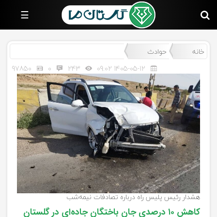
صفحه
☰
اصلی
سیاسی
خانه
حوادث
اجتماعی
97850
0
243
1405-05-12 09:02
اقتصادی
فرهنگ
و
هنر
ورزشی
سایر
رسانه‌های
گلستان
هشدار رئیس پلیس راه درباره تصادفات نیمه‌شب
کاهش ۱۰ درصدی جان باختگان جاده‌ای در گلستان