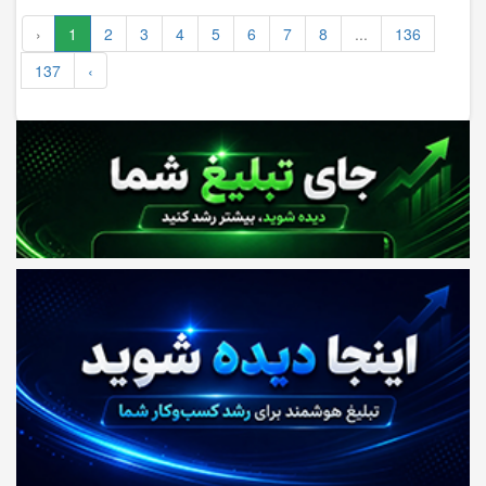
‹
1
2
3
4
5
6
7
8
...
136
137
›